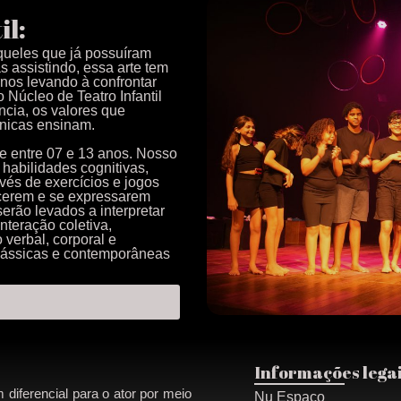
il:
aqueles que já possuíram
s assistindo, essa arte tem
 nos levando à confrontar
Núcleo de Teatro Infantil
ância, os valores que
ênicas ensinam.
de entre 07 e 13 anos. Nosso
habilidades cognitivas,
avés de exercícios e jogos
ecerem e se expressarem
erão levados a interpretar
nteração coletiva,
verbal, corporal e
lássicas e contemporâneas
Informações lega
iferencial para o ator por meio
Nu Espaço