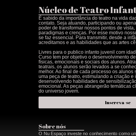
Núcleo de Teatro Infant
É sabido da importância do teatro na vida d
contato. Seja atuando, participando ou apena
poder de transformar nossos pontos de vista,
paradigmas e crenças. Por esse motivo nosso 
se faz essencial. Para transmitir, desde a inf
acreditamos e as habilidades que as artes c
Livres para o publico infanto juvenil com ida
Curso tem por objetivo o desenvolvimento de 
físicas, emocionais e sociais dos alunos. Atr
teatrais, os alunos serão levados a se conh
melhor. Ao final de cada processo os alunos s
uma peça de teatro, estimulando a criação e i
desenvolvendo habilidades de sensibilização 
emocional. As peças abrangerão temáticas c
do universo jovem.
Inscreva-se
Sobre nós
O Nu Espaço investe no conhecimento como um d