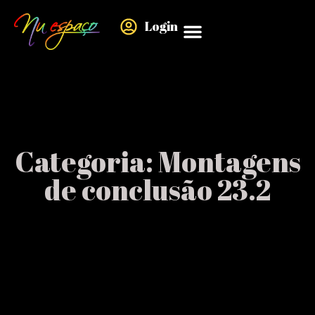
Login
Quem Somos
Nossos cursos
Cases de Sucesso
Minha Conta
Categoria: Montagens
de conclusão 23.2