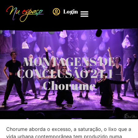
Login
MONTAGENS DE
CONCLUSÃO 24.1 –
Chorume
Chorume aborda o excesso, a saturação, o lixo que a
vida urbana contemporânea tem produzido numa