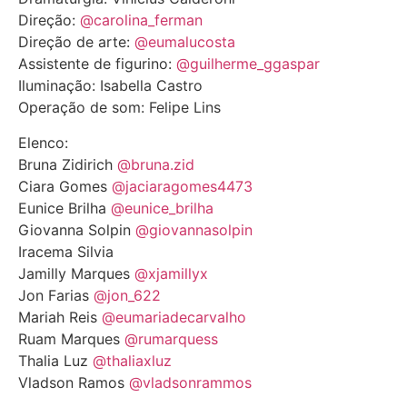
Direção:
@carolina_ferman
Direção de arte:
@eumalucosta
Assistente de figurino:
@guilherme_ggaspar
Iluminação: Isabella Castro
Operação de som: Felipe Lins
Elenco:
Bruna Zidirich
@bruna.zid
Ciara Gomes
@jaciaragomes4473
Eunice Brilha
@eunice_brilha
Giovanna Solpin
@giovannasolpin
Iracema Silvia
Jamilly Marques
@xjamillyx
Jon Farias
@jon_622
Mariah Reis
@eumariadecarvalho
Ruam Marques
@rumarquess
Thalia Luz
@thaliaxluz
Vladson Ramos
@vladsonrammos