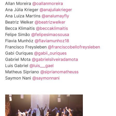
Allan Moreira
@oallanmoreira
Ana Júlia Krieger
@anajuliakrieger
Ana Luiza Martins
@analumayfly
Beatriz Welker
@beatrizwelker
Becca Klimaitis
@beccaklimaitis
Felipe Simão
@felipesimaosousa
Flavia Munhóz
@flaviamunhoz18
Francisco Freysleben
@franciscobellofreysleben
Gabi Ouriques
@gabii_ouriques
Gabriel Mota
@gabrielsilveiradamota
Luis Gabriel
@luis___gael
Matheus Sipriano
@siprianomatheuss
Saymon Nani
@saymonnani