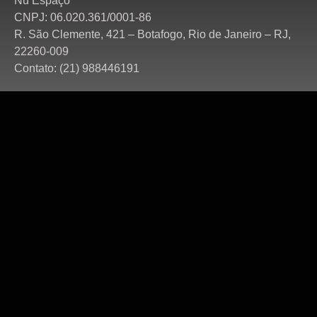
Nu Espaço
CNPJ: 06.020.361/0001-86
R. São Clemente, 421 – Botafogo, Rio de Janeiro – RJ,
22260-009
Contato: (21) 988446191